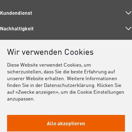
Kundendienst
Strom
Gas
Nachhaltigkeit
Adresswechsel
Wärme
Planen und Bauen
Wasser
Über uns
Fördermassnahmen
Dienstleistungen
Wir verwenden Cookies
Entsorgung
Umweltunterricht
Auskunft
Über uns
Telekom
Unser Beitrag
Diese Website verwendet Cookies, um
Barrierefreiheit
Jobs
sicherzustellen, dass Sie die beste Erfahrung auf
unserer Website erhalten. Weitere Informationen
Datenschutz
Medien und Publikationen
finden Sie in der Datenschutzerklärung. Klicken Sie
Rechtliches
Unterstützung
auf «Zwecke anzeigen», um die Cookie Einstellungen
anzupassen.
Impressum
Cookie-Einstellungen
Alle akzeptieren