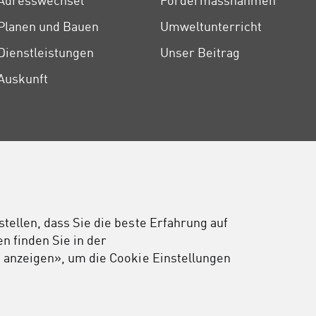
Adresswechsel
Fördermassnahmen
Planen und Bauen
Umweltunterricht
Dienstleistungen
Unser Beitrag
Auskunft
ellen, dass Sie die beste Erfahrung auf
n finden Sie in der
 anzeigen», um die Cookie Einstellungen
Impressum
Cookie-Einstellungen