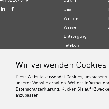
+41 52 267 61 61
Strom
Gas
Wärme
Wasser
Entsorgung
Telekom
Wir verwenden Cookies
Diese Website verwendet Cookies, um sicherzust
unserer Website erhalten. Weitere Informatione
Datenschutzerklärung. Klicken Sie auf «Zwecke
Barrierefreiheit
Datenschutz
Rechtliches
anzupassen.