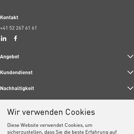
Kontakt
+41 52 267 61 61
Angebot
Kundendienst
Strom
Gas
Nachhaltigkeit
Adresswechsel
Wärme
Planen und Bauen
Wasser
Über uns
Fördermassnahmen
Dienstleistungen
Wir verwenden Cookies
Entsorgung
Umweltunterricht
Auskunft
Über uns
Telekom
Unser Beitrag
Diese Website verwendet Cookies, um
Barrierefreiheit
Jobs
sicherzustellen, dass Sie die beste Erfahrung auf