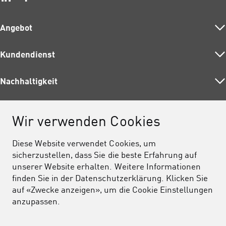
Angebot
Kundendienst
Strom
Gas
Nachhaltigkeit
Adresswechsel
Wärme
Planen und Bauen
Wasser
Über uns
Fördermassnahmen
Dienstleistungen
Wir verwenden Cookies
Entsorgung
Umweltunterricht
Auskunft
Über uns
Telekom
Unser Beitrag
Diese Website verwendet Cookies, um
Barrierefreiheit
Jobs
sicherzustellen, dass Sie die beste Erfahrung auf
unserer Website erhalten. Weitere Informationen
Datenschutz
Medien und Publikationen
finden Sie in der Datenschutzerklärung. Klicken Sie
Rechtliches
Unterstützung
auf «Zwecke anzeigen», um die Cookie Einstellungen
anzupassen.
Impressum
Cookie-Einstellungen