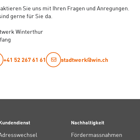
aktieren Sie uns mit Ihren Fragen und Anregungen.
sind gerne für Sie da.
twerk Winterthur
fang
+41 52 267 61 61
stadtwerk@win.ch
Kundendienst
Nachhaltigkeit
Adresswechsel
Fördermassnahmen